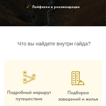
Подробный маршрут
Подборка
путешествия
заведений и жилья
Информация по
Скидка на туры с
ценам, транспорту и
гидами
логистике
Телеграм - чат по
гайду
45 точек
Отмечены на карте
+ жилье и заведения