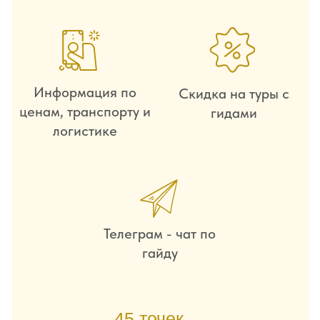
56 страниц
В PDF гайде
Гайд внутри